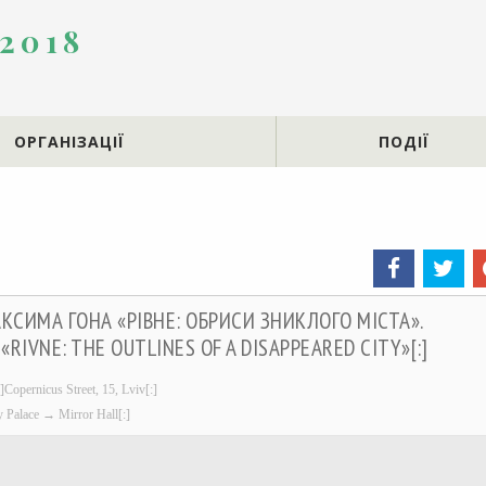
 2018
ОРГАНІЗАЦІЇ
ПОДІЇ
АКСИМА ГОНА «РІВНЕ: ОБРИСИ ЗНИКЛОГО МІСТА».
«RIVNE: THE OUTLINES OF A DISAPPEARED CITY»[:]
]Copernicus Street, 15, Lviv[:]
 Palace → Mirror Hall[:]