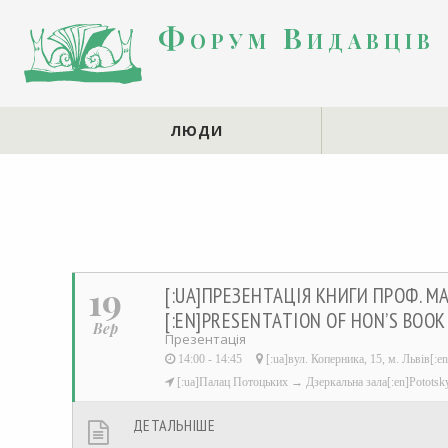
Форум Видавців
ЛЮДИ
19
[:UA]ПРЕЗЕНТАЦІЯ КНИГИ ПРОФ. М
[:EN]PRESENTATION OF HON’S BOOK 
Вер
Презентація
14:00 - 14:45
[:ua]вул. Коперника, 15, м. Львів[:en
[:ua]Палац Потоцьких → Дзеркальна зала[:en]Pototsky
ДЕТАЛЬНІШЕ