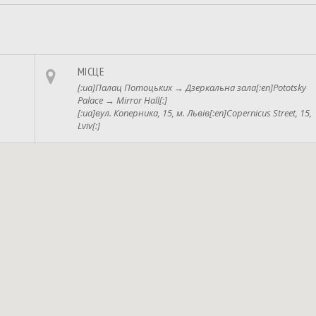
МІСЦЕ
[:ua]Палац Потоцьких → Дзеркальна зала[:en]Pototsky
Palace → Mirror Hall[:]
[:ua]вул. Коперника, 15, м. Львів[:en]Copernicus Street, 15,
Lviv[:]