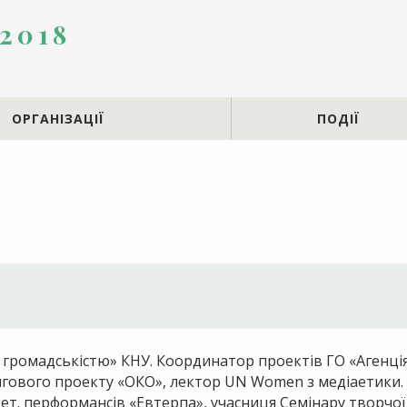
 2018
ОРГАНІЗАЦІЇ
ПОДІЇ
із громадськістю» КНУ. Координатор проектів ГО «Агенці
ингового проекту «ОКО», лектор UN Women з медіаетики.
поет. перформансів «Евтерпа», учасниця Семінару творчої