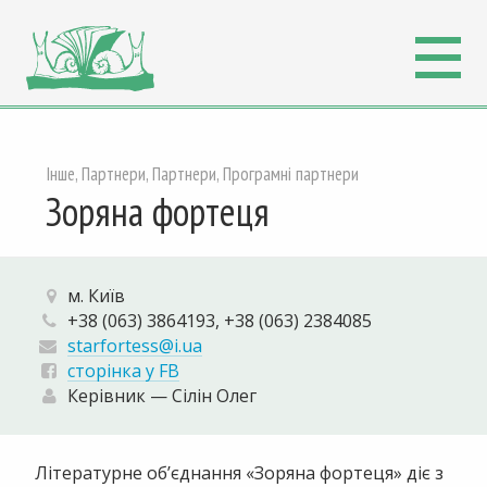
Інше, Партнери, Партнери, Програмні партнери
Зоряна фортеця
м. Київ
+38 (063) 3864193, +38 (063) 2384085
starfortess@i.ua
сторінка у FB
Керівник — Сілін Олег
Літературне об’єднання «Зоряна фортеця» діє з