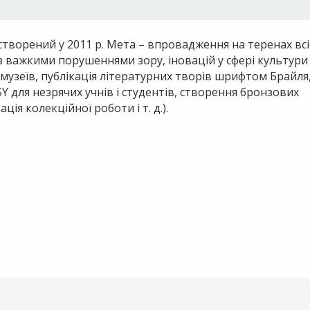
створений у 2011 р. Мета – впровадження на теренах всі
й з важкими порушеннями зору, іновацій у сфері культури
 музеїв, публікація літературних творів шрифтом Брайля
Y для незрячих учнів і студентів, створення бронзових
ція колекційної роботи і т. д.).