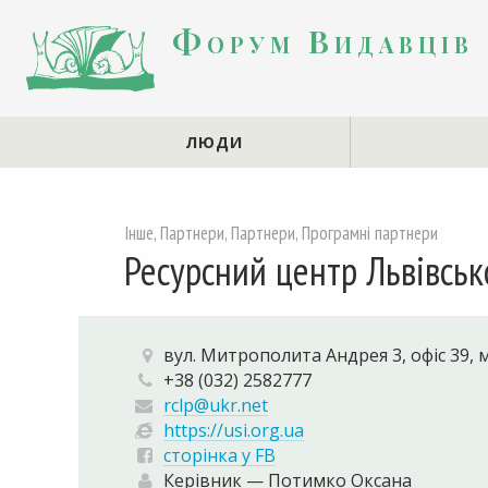
Форум Видавців
ЛЮДИ
Інше, Партнери, Партнери, Програмні партнери
Ресурсний центр Львівськ
вул. Митрополита Андрея 3, офіс 39, м
+38 (032) 2582777
rclp@ukr.net
https://usi.org.ua
сторінка у FB
Керівник — Потимко Оксана