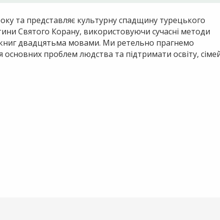
8 року та представляє культурну спадщину турецького
 істини Святого Корану, використовуючи сучасні методи
0 книг двадцятьма мовами. Ми ретельно прагнемо
я основних проблем людства та підтримати освіту, сіме