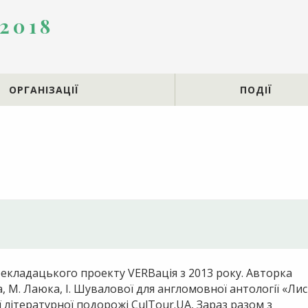
 2018
ОРГАНІЗАЦІЇ
ПОДІЇ
екладацького проекту VERBація з 2013 року. Авторка
на, М. Лаюка, І. Шувалової для англомовної антології «Ли
ї літературної подорожі CulTour.UA, Зараз разом з