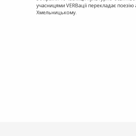
учасницями VERBації перекладає поезію а
Хмельницькому.