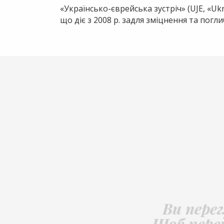
«Українсько-єврейська зустріч» (UJE, «Uk
що діє з 2008 р. задля зміцнення та пог
Ви пере
Щоб пере