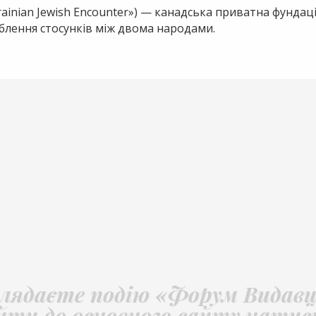
rainian Jewish Encounter») — канадська приватна фундаці
либлення стосунків між двома народами.
глядаєте подію «Форум Видавці
йти до основного сайту натис