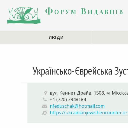
Форум Видавців
ЛЮДИ
Українсько-Єврейська Зус
вул. Кеннет Драйв, 1508, м. Міссісс
+1 (720) 3948184
nfeduschak@hotmail.com
https://ukrainianjewishencounter.o