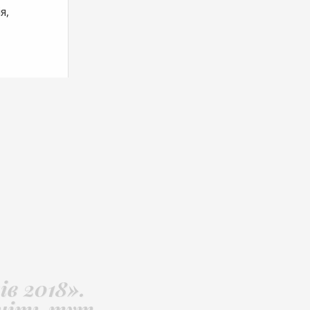
я,
в 2018».
ніть тут.